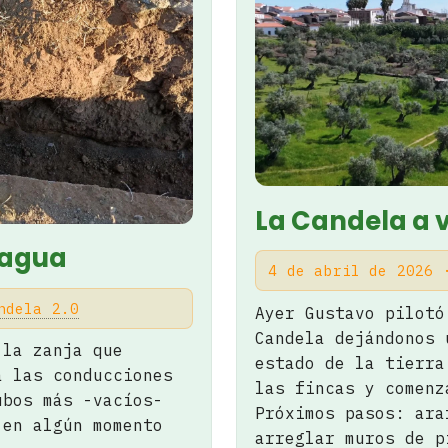
La Candela a v
 agua
4 de abril de 2026
ndela 2.0
Ayer Gustavo pilotó
Candela dejándonos 
 la zanja que
estado de la tierra
a las conducciones
las fincas y comenz
ubos más -vacíos-
Próximos pasos: ara
 en algún momento
arreglar muros de p