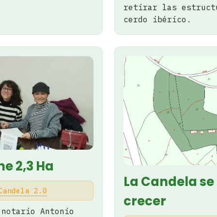
retirar las estruct
cerdo ibérico.
ne 2,3 Ha
La Candela se
Candela 2.0
crecer
 notario Antonio