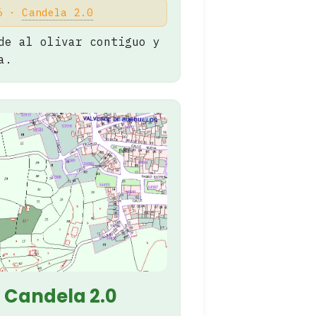
26 ·
Candela 2.0
de al olivar contiguo y
a.
 Candela 2.0