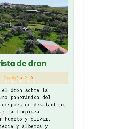
ista de dron
 ·
Candela 2.0
 el dron sobre la
una panorámica del
 después de desalambrar
ar la limpieza.
r huerto y olivar,
iedra y alberca y