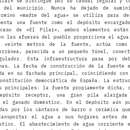
ilar» se distingue por su caudal regular y c
 del municipio. Nunca ha dejado de sumin
érmino «madre del agua» se utiliza para de
menta una fuente como el depósito encargad
caso de «El Pilar», ambos elementos están
en las afueras del pueblo proporciona el agua
s veinte metros de la fuente, actúa como 
erránea, parecida a un pequeño túnel, conec
gulador. Esta infraestructura pasa por de
nas. La fecha de construcción de la fuente 
da en su fachada principal, coincidiendo con
onstitución democrática de España. La estru
s principales: la fuente propiamente dicha, 
epósito receptor, una gran pila alargada
a el ganado doméstico. En el depósito aún pu
das por los cántaros de barro o cerámica qu
ransportar el agua a sus hogares antes de
stico. El abastecimiento de agua corriente 