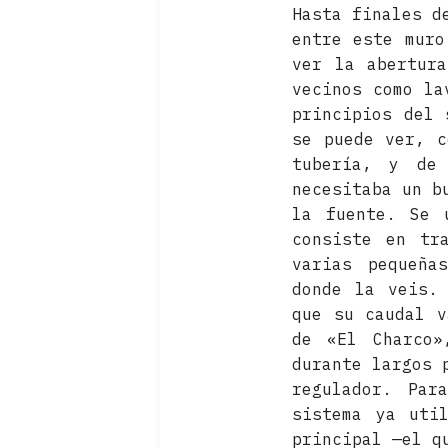
Hasta finales d
entre este muro
ver la abertur
vecinos como la
principios del 
se puede ver, c
tubería, y de
necesitaba un b
la fuente. Se 
consiste en tr
varias pequeña
donde la veis.
que su caudal v
de «El Charco»
durante largos 
regulador. Par
sistema ya uti
principal —el q