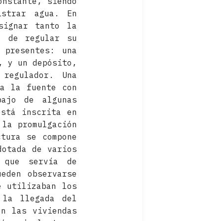
onstante, siendo
istrar agua. En
signar tanto la
o de regular su
 presentes: una
, y un depósito,
regulador. Una
ta la fuente con
bajo de algunas
está inscrita en
 la promulgación
ctura se compone
dotada de varios
 que servía de
eden observarse
e utilizaban los
 la llegada del
en las viviendas