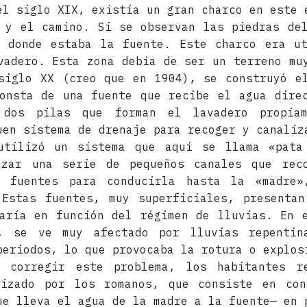
el siglo XIX, existía un gran charco en este 
 y el camino. Si se observan las piedras de
a donde estaba la fuente. Este charco era ut
vadero. Esta zona debía de ser un terreno mu
siglo XX (creo que en 1904), se construyó e
onsta de una fuente que recibe el agua dire
 dos pilas que forman el lavadero propiam
uen sistema de drenaje para recoger y canaliz
utilizó un sistema que aquí se llama «pata
azar una serie de pequeños canales que rec
s fuentes para conducirla hasta la «madre»
 Estas fuentes, muy superficiales, presentan
aría en función del régimen de lluvias. En 
, se ve muy afectado por lluvias repentin
periodos, lo que provocaba la rotura o explos
a corregir este problema, los habitantes r
lizado por los romanos, que consiste en con
ue lleva el agua de la madre a la fuente— en 