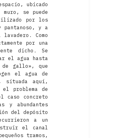
espacio, ubicado
l muro, se puede
ilizado por los
y pantanoso, y a
l lavadero. Como
ctamente por una
ente dicho. Se
ar el agua hasta
 de gallo», que
ogen el agua de
, situada aquí,
 el problema de
el caso concreto
as y abundantes
ión del depósito
ecurrieron a un
struir el canal
pequeños tramos,