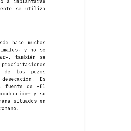
zó a implantarse
ente se utiliza
sde hace muchos
nimales, y no se
ar», también se
 precipitaciones
o de los pozos
 desecación. Es
a fuente de «El
conducción— y su
mana situados en
romano.