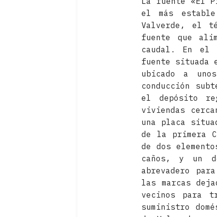
La fuente «El P
el más estable
Valverde, el t
fuente que ali
caudal. En el 
fuente situada 
ubicado a uno
conducción subt
el depósito re
viviendas cerca
una placa situa
de la primera C
de dos elemento
caños, y un d
abrevadero par
las marcas deja
vecinos para t
suministro domé